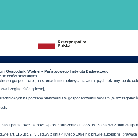
zydatne linki
IMGW-P
01-673 Wa
Kontakt
ul. Podleśna
Pytania i odpowiedzi
E.
imgw@im
Polityka prywatności
T.
(+48) 22
Deklaracja dostępności
F.
(+48) 22 
W.
www.img
Sytuacja Radiacyjna w Polsce
Meteoalarm