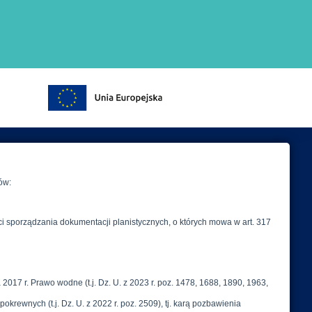
IB
rszawa
 61
gw.pl
 569 41 00
834 18 01
w.pl