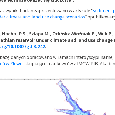
az wyniki badan zaprezentowano w artykule “
Sediment p
der climate and land use change scenarios
” opublikowan
, Hachaj P.S., Szlapa M., Orlińska‐Woźniak P., Wilk P.
pathian reservoir under climate and land use change 
.org/10.1002/gdj3.242
.
z bazę danych opracowano w ramach Interdyscyplinarne
eń w Zlewni
skupiającej naukowców z IMGW-PIB, Akademii