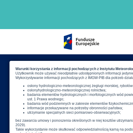
Aplikacja Meteo - IMGW
Pr
Ostrzeżenia
Mapy radarowe
Wyładowania
Pobierz