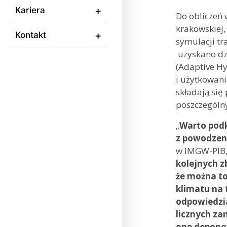
Kariera
Do obliczeń 
krakowskiej,
Kontakt
symulacji tr
uzyskano dzi
(Adaptive Hy
i użytkowani
składają się
poszczególny
„
Warto podk
z powodzen
w IMGW-PIB, 
kolejnych 
że można to
klimatu na 
odpowiedzia
licznych za
one depono