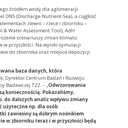
cego źródłem wody dla aglomeracji
 DNS (Discharge-Nutrient-Sea), a ciągłość
lementach zlewni – rzece i zbiorniku –
il & Water Assessment Tool), AdH
rożenie scenariuszy zmian klimatu
 w przyszłości. Na wyniki symulacji
wie do zbiornika oraz miejsce depozycji
zowana baza danych, która
ilk, Dyrektor Centrum Badań i Rozwoju
py Badawczej TZZ. – „
Odwzorowania
ą koniecznością. Pokazaliśmy,
p. do dalszych analiz wpływu zmiany
 użyteczne np. dla osób
tki zawiesiny są dobrym nośnikiem
 w zbiorniku teraz i w przyszłości będą