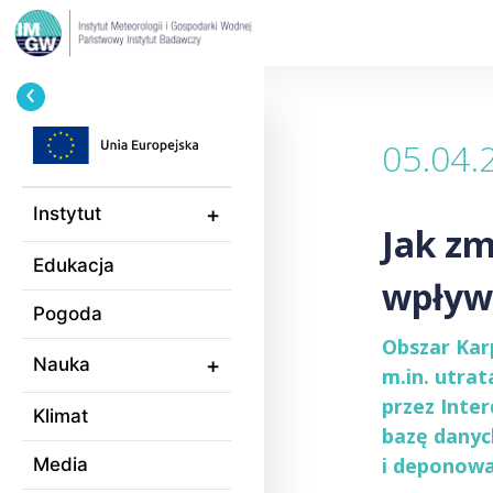
Przejdź
Ścieżka
do
nawigacyjna
treści
05.04.
Instytut
Jak zm
Edukacja
wpływa
Pogoda
Obszar Kar
Nauka
m.in. utra
przez Inte
Klimat
bazę danyc
i deponowa
Media