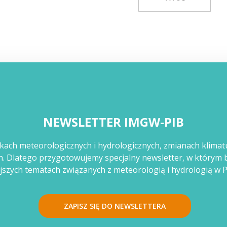
NEWSLETTER IMGW-PIB
kach meteorologicznych i hydrologicznych, zmianach klimat
ch. Dlatego przygotowujemy specjalny newsletter, w który
jszych tematach związanych z meteorologią i hydrologią w Po
ZAPISZ SIĘ DO NEWSLETTERA