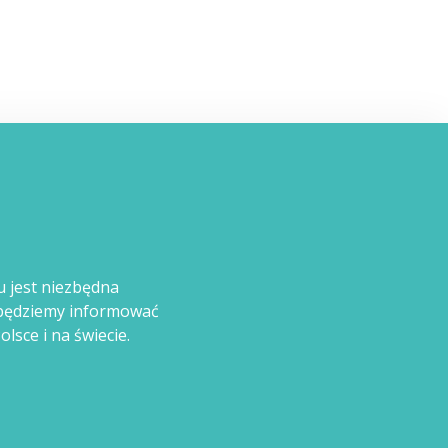
u jest niezbędna
m będziemy informować
lsce i na świecie.