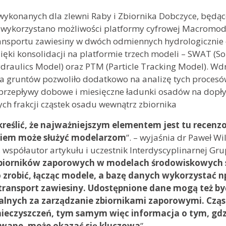
wykonanych dla zlewni Raby i Zbiornika Dobczyce, będą
 wykorzystano możliwości platformy cyfrowej Macromodel
ansportu zawiesiny w dwóch odmiennych hydrologicznie e
ęki konsolidacji na platformie trzech modeli – SWAT (So
draulics Model) oraz PTM (Particle Tracking Model). Wd
a gruntów pozwoliło dodatkowo na analizę tych procesów
 przepływy dobowe i miesięczne ładunki osadów na dopły
ch frakcji cząstek osadu wewnątrz zbiornika
reślić, że najważniejszym elementem jest tu recen
iem może służyć modelarzom
”. – wyjaśnia dr Paweł W
współautor artykułu i uczestnik Interdyscyplinarnej Gru
zbiorników zaporowych w modelach środowiskowych s
 zrobić, łącząc modele, a bazę danych wykorzystać n
transport zawiesiny. Udostępnione dane mogą też być
lnych za zarządzanie zbiornikami zaporowymi. Cząs
nieczyszczeń, tym samym więc informacja o tym, gdzie
wane, może okazać się kluczowa
”.