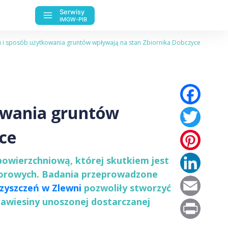
Serwisy
IMGW-PIB
u i sposób użytkowania gruntów wpływają na stan Zbiornika Dobczyce
Fac
kowania gruntów
Twi
ce
Pin
Lin
powierzchniową, której skutkiem jest
aporowych. Badania przeprowadzone
Ema
zyszczeń w Zlewni
pozwoliły stworzyć
zawiesiny unoszonej dostarczanej
Pri