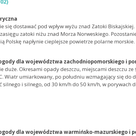
02)
aryczna
ie się dostawać pod wpływ wyżu znad Zatoki Biskajskie
 zasięgu zatoki niżu znad Morza Norweskiego. Pozostani
ą Polskę napłynie cieplejsze powietrze polarne morskie
ogody dla województwa zachodniopomorskiego i po
e duże. Okresami opady deszczu, miejscami deszczu z
C. Wiatr umiarkowany, po południu wzmagający się do d
silnego i silnego, od 30 km/h do 50 km/h, w porywach 
 5°C
°C
ogody dla województwa warmińsko-mazurskiego i p