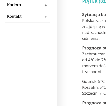
PIĄTEK (02.
Kariera
Sytuacja b
Kontakt
Polska zaczn
znajdą się w
nad zachodni
ciśnienia.
Prognoza p
Zachmurzeni
od 4°C do 7°
morzem dość 
i zachodni.
Gdańsk:
Koszalin: 5
Szczecin: 7°C
Prognoza p