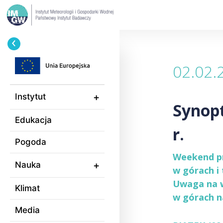
Przejdź
Ścieżka
do
nawigacyjna
treści
02.02.
Instytut
Synop
Edukacja
r.
Pogoda
Weekend prz
Nauka
w górach i
Uwaga na w
Klimat
w górach n
Media