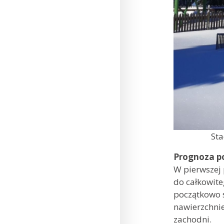
Sta
Prognoza p
W pierwszej 
do całkowit
początkowo 
nawierzchnie
zachodni.