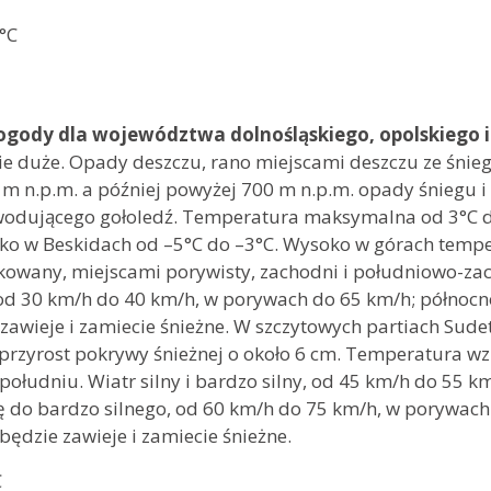
a: 5°C
°C
gody dla województwa dolnośląskiego, opolskiego i 
e duże. Opady deszczu, rano miejscami deszczu ze śnie
 m n.p.m. a później powyżej 700 m n.p.m. opady śniegu 
wodującego gołoledź. Temperatura maksymalna od 3°C do
oko w Beskidach od –5°C do –3°C. Wysoko w górach tem
kowany, miejscami porywisty, zachodni i południowo-za
y, od 30 km/h do 40 km/h, w porywach do 65 km/h; północ
awieje i zamiecie śnieżne. W szczytowych partiach Sud
przyrost pokrywy śnieżnej o około 6 cm. Temperatura wz
 południu. Wiatr silny i bardzo silny, od 45 km/h do 55
ię do bardzo silnego, od 60 km/h do 75 km/h, w porywac
dzie zawieje i zamiecie śnieżne.
 6°C