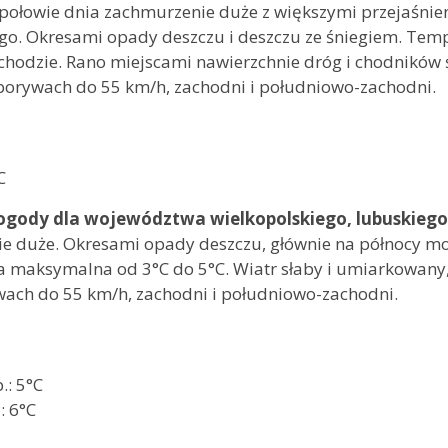
połowie dnia zachmurzenie duże z większymi przejaśnie
ego. Okresami opady deszczu i deszczu ze śniegiem. Te
chodzie. Rano miejscami nawierzchnie dróg i chodników ś
porywach do 55 km/h, zachodni i południowo-zachodni.
 3°C
 3°C
C
ogody dla województwa wielkopolskiego, lubuskiego
e duże. Okresami opady deszczu, głównie na północy moż
 maksymalna od 3°C do 5°C. Wiatr słaby i umiarkowany, 
wach do 55 km/h, zachodni i południowo-zachodni.
C
°C
.: 5°C
óra: 6°C