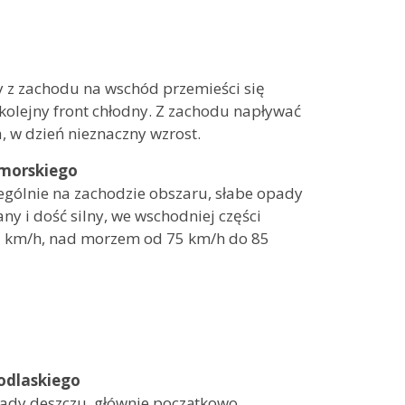
y z zachodu na wschód przemieści się
 kolejny front chłodny. Z zachodu napływać
, w dzień nieznaczny wzrost.
morskiego
ególnie na zachodzie obszaru, słabe opady
 i dość silny, we wschodniej części
65 km/h, nad morzem od 75 km/h do 85
odlaskiego
ady deszczu, głównie początkowo.