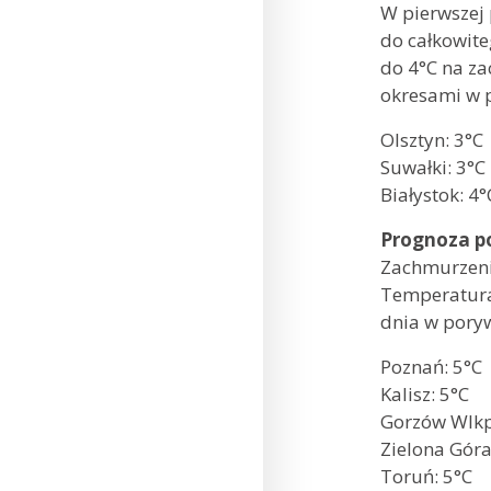
W pierwszej 
do całkowit
do 4°C na za
okresami w 
Olsztyn:
Suwałki:
Białystok: 4°
Prognoza p
Zachmurzeni
Temperatura
dnia w pory
Poznań: 5°
Kalisz: 5
Gorzów Wlkp
Zielona G
Toruń: 5°C