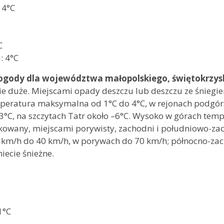
óra: 4°C
5°C
 5°C
: 4°C
ogody dla województwa małopolskiego, świętokrzysk
 duże. Miejscami opady deszczu lub deszczu ze śniegie
peratura maksymalna od 1°C do 4°C, w rejonach podgórs
3°C, na szczytach Tatr około –6°C. Wysoko w górach te
owany, miejscami porywisty, zachodni i południowo-zac
30 km/h do 40 km/h, w porywach do 70 km/h; północno-za
iecie śnieżne.
°C
°C
1°C