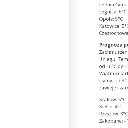
Jelenia G
Legnica: 6°C
Opole: 
Katowice:
Częstochowa
Prognoza p
Zachmurzenie
śniegu. Tem
od –6°C do –
Wiatr umiark
i silny, od 
zawieje i zam
Kraków: 5
Kielce: 4°C
Rzeszów: 3
Zakopane: –