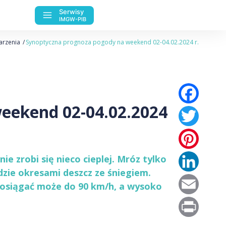
Serwisy
IMGW-PIB
arzenia
Synoptyczna prognoza pogody na weekend 02-04.02.2024 r.
Fac
eekend 02-04.02.2024
Twi
Pin
Lin
e zrobi się nieco cieplej. Mróz tylko
zie okresami deszcz ze śniegiem.
Ema
 osiągać może do 90 km/h, a wysoko
Pri