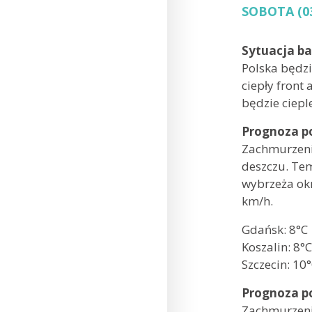
SOBOTA (03
Sytuacja b
Polska będzi
ciepły front
będzie ciepl
Prognoza p
Zachmurzenie
deszczu. Tem
wybrzeża okr
km/h.
Gdańsk:
Koszalin:
Szczecin: 10
Prognoza p
Zachmurzenie