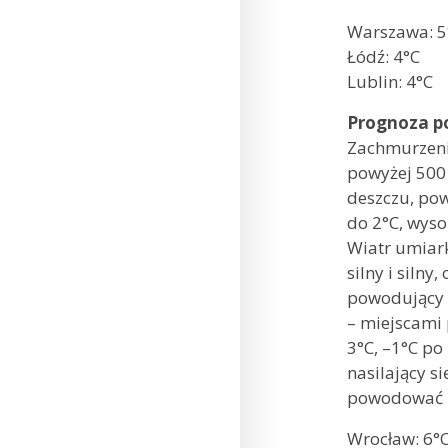
Warszaw
Łódź: 4
Lublin: 4°C
Prognoza po
Zachmurzeni
powyżej 500
deszczu, po
do 2°C, wys
Wiatr umiar
silny i siln
powodujący z
– miejscami 
3°C, –1°C po
nasilający s
powodować bę
Wrocław: