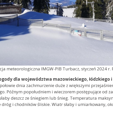
cja meteorologiczna IMGW-PIB Turbacz, styczeń 2024 r. F
ogody dla województwa mazowieckiego, łódzkiego i 
połowie dnia zachmurzenie duże z większymi przejaśnie
ego. Późnym popołudniem i wieczorem postępujące od za
słaby deszcz ze śniegiem lub śnieg. Temperatura maksy
 dróg i chodników śliskie. Wiatr słaby i umiarkowany, o