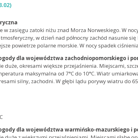
.02)
aryczna
e w zasięgu zatoki niżu znad Morza Norweskiego. W noc
 atmosferyczny, w dzień nad północny zachód nasunie się
ejsze powietrze polarne morskie. W nocy spadek ciśnienia
ogody dla województwa zachodniopomorskiego i po
 duże, okresami większe przejaśnienia. Miejscami, szcz
peratura maksymalna od 7°C do 10°C. Wiatr umiarkowany
esami silny, zachodni. W głębi lądu porywy wiatru do 
 8°C
 8°C
°C
ogody dla województwa warmińsko-mazurskiego i p
 duże z większymi przejaśnieniami. Miejscami słabe op