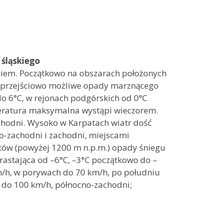
śląskiego
giem. Początkowo na obszarach położonych
i przejściowo możliwe opady marznącego
 6°C, w rejonach podgórskich od 0°C
peratura maksymalna wystąpi wieczorem.
chodni. Wysoko w Karpatach wiatr dość
no-zachodni i zachodni, miejscami
etów (powyżej 1200 m n.p.m.) opady śniegu
rastająca od –6°C, –3°C początkowo do –
 km/h, w porywach do 70 km/h, po południu
h do 100 km/h, północno-zachodni;