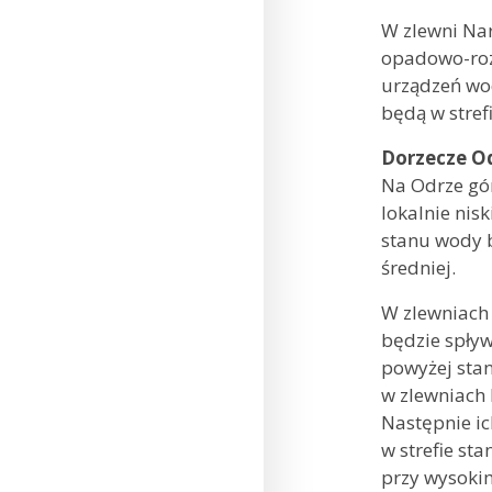
W zlewni Na
opadowo-roz
urządzeń wo
będą w strefi
Dorzecze O
Na Odrze gór
lokalnie nis
stanu wody b
średniej.
W zlewniach
będzie spły
powyżej sta
w zlewniach 
Następnie ic
w strefie st
przy wysoki