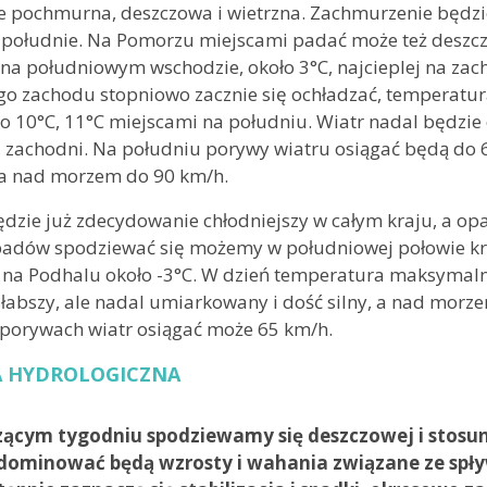
 pochmurna, deszczowa i wietrzna. Zachmurzenie będzi
a południe. Na Pomorzu miejscami padać może też deszcz
 na południowym wschodzie, około 3°C, najcieplej na zach
go zachodu stopniowo zacznie się ochładzać, temperatu
o 10°C, 11°C miejscami na południu. Wiatr nadal będzie 
, zachodni. Na południu porywy wiatru osiągać będą do 
 a nad morzem do 90 km/h.
dzie już zdecydowanie chłodniejszy w całym kraju, a opa
padów spodziewać się możemy w południowej połowie kr
o na Podhalu około -3°C. W dzień temperatura maksymaln
słabszy, ale nadal umiarkowany i dość silny, a nad morz
 porywach wiatr osiągać może 65 km/h.
 HYDROLOGICZNA
ącym tygodniu spodziewamy się deszczowej i stosu
 dominować będą wzrosty i wahania związane ze s