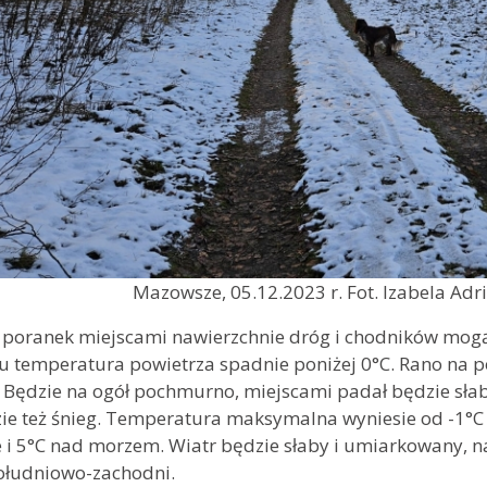
Mazowsze, 05.12.2023 r. Fot. Izabela Ad
y
poranek miejscami nawierzchnie dróg i chodników mogą b
u temperatura powietrza spadnie poniżej 0°C. Rano na p
Będzie na ogół pochmurno, miejscami padał będzie słaby
ie też śnieg. Temperatura maksymalna wyniesie od -1°C
 i 5°C nad morzem. Wiatr będzie słaby i umiarkowany, n
południowo-zachodni.