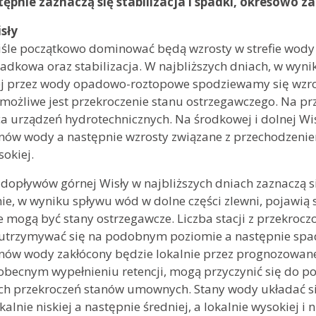
tępnie zaznaczą się stabilizacja i spadki, okresowo
sły
śle początkowo dominować będą wzrosty w strefie wody ś
adkowa oraz stabilizacja. W najbliższych dniach, w wyni
 przez wody opadowo-roztopowe spodziewamy się wzros
możliwe jest przekroczenie stanu ostrzegawczego. Na p
a urządzeń hydrotechnicznych. Na środkowej i dolnej W
nów wody a następnie wzrosty związane z przechodzeniem
sokiej.
dopływów górnej Wisły w najbliższych dniach zaznaczą si
ie, w wyniku spływu wód w dolne części zlewni, pojawią 
e mogą być stany ostrzegawcze. Liczba stacji z przekr
utrzymywać się na podobnym poziomie a następnie spa
nów wody zakłócony będzie lokalnie przez prognozowane
 obecnym wypełnieniu retencji, mogą przyczynić się do 
h przekroczeń stanów umownych. Stany wody układać się
okalnie niskiej a następnie średniej, a lokalnie wysokiej i n