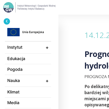
Przejdź
Ścieżka
do
nawigacyjna
treści
14.12.
Instytut
Progno
Edukacja
hydrol
Pogoda
PROGNOZA 
Nauka
Po delikatn
Klimat
bardziej wi
miejscami p
Media
opisywanego