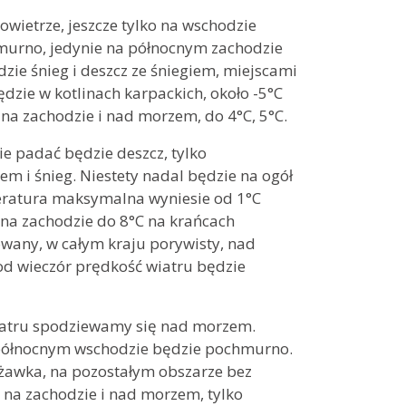
wietrze, jeszcze tylko na wschodzie
hmurno, jedynie na północnym zachodzie
zie śnieg i deszcz ze śniegiem, miejscami
dzie w kotlinach karpackich, około -5°C
 na zachodzie i nad morzem, do 4°C, 5°C.
ie padać będzie deszcz, tylko
m i śnieg. Niestety nadal będzie na ogół
peratura maksymalna wyniesie od 1°C
i na zachodzie do 8°C na krańcach
wany, w całym kraju porywisty, nad
d wieczór prędkość wiatru będzie
wiatru spodziewamy się nad morzem.
 północnym wschodzie będzie pochmurno.
żawka, na pozostałym obszarze bez
na zachodzie i nad morzem, tylko