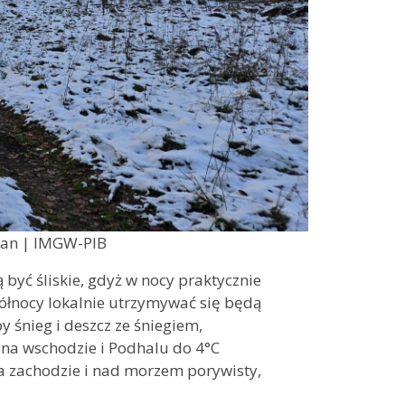
rian | IMGW-PIB
yć śliskie, gdyż w nocy praktycznie
ółnocy lokalnie utrzymywać się będą
 śnieg i deszcz ze śniegiem,
 na wschodzie i Podhalu do 4°C
a zachodzie i nad morzem porywisty,