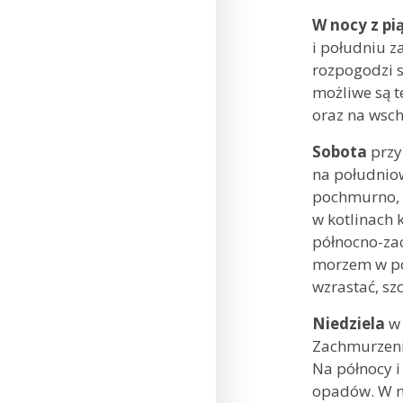
W nocy z pi
i południu z
rozpogodzi s
możliwe są t
oraz na wsch
Sobota
przyn
na południow
pochmurno, 
w kotlinach 
północno-zac
morzem w po
wzrastać, sz
Niedziela
w
Zachmurzeni
Na północy 
opadów. W n