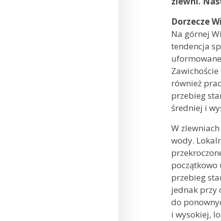
zlewni. Nas
Dorzecze Wi
Na górnej Wi
tendencja sp
uformowanej
Zawichoście 
również prac
przebieg sta
średniej i wy
W zlewniach 
wody. Lokaln
przekroczon
początkowo 
przebieg sta
jednak przy
do ponownyc
i wysokiej, l