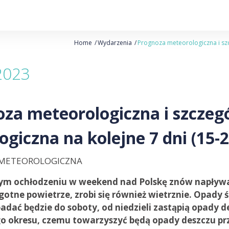
Home
Wydarzenia
Prognoza meteorologiczna i szc
2023
za meteorologiczna i szcze
ogiczna na kolejne 7 dni (15-2
METEOROLOGICZNA
ym ochłodzeniu w weekend nad Polskę znów napływać 
lgotne powietrze, zrobi się również wietrznie. Opady ś
adać będzie do soboty, od niedzieli zastąpią opady d
 okresu, czemu towarzyszyć będą opady deszczu prz