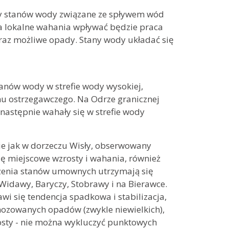
ty stanów wody związane ze spływem wód
a lokalne wahania wpływać będzie praca
raz możliwe opady. Stany wody układać się
anów wody w strefie wody wysokiej,
tanu ostrzegawczego. Na Odrze granicznej
następnie wahały się w strefie wody
e jak w dorzeczu Wisły, obserwowany
ę miejscowe wzrosty i wahania, również
zenia stanów umownych utrzymają się
 Widawy, Baryczy, Stobrawy i na Bierawce.
wi się tendencja spadkowa i stabilizacja,
gnozowanych opadów (zwykle niewielkich),
osty - nie można wykluczyć punktowych