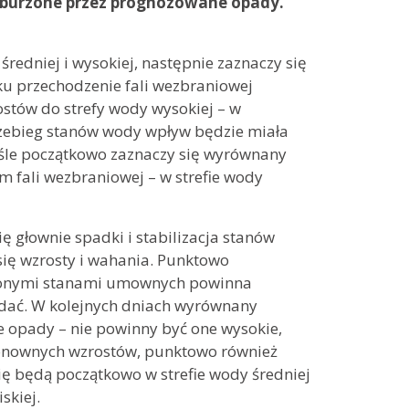
 zaburzone przez prognozowane opady.
redniej i wysokiej, następnie zaznaczy się
ku przechodzenie fali wezbraniowej
tów do strefy wody wysokiej – w
rzebieg stanów wody wpływ będzie miała
iśle początkowo zaznaczy się wyrównany
 fali wezbraniowej – w strefie wody
ę głownie spadki i stabilizacja stanów
się wzrosty i wahania. Punktowo
oczonymi stanami umownych powinna
dać. W kolejnych dniach wyrównany
 opady – nie powinny być one wysokie,
ponownych wzrostów, punktowo również
 będą początkowo w strefie wody średniej
iskiej.