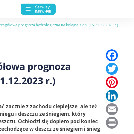
Serwisy
IMGW-PIB
zegółowa prognoza hydrologiczna na kolejne 7 dni (15-21.12.2023 r.)
Fac
gółowa prognoza
Twi
1.12.2023 r.)
Pin
Lin
Ema
zacznie z zachodu cieplejsze, ale też
niegu i deszczu ze śniegiem, który
Pri
eszczu. Ochłodzi się dopiero pod koniec
echodzące w deszcz ze śniegiem i śnieg