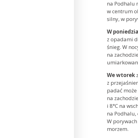
na Podhalu m
w centrum ok
silny, w por
W poniedzia
z opadami d
śnieg. W noc
na zachodzi
umiarkowany 
We wtorek
z przejaśnie
padać może 
na zachodzi
i 8°C na wsc
na Podhalu, 
W porywach w
morzem.