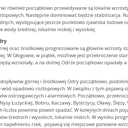
rwi również początkowo przewidywane są lokalne wzros
topowych. Następnie dominować będzie stabilizacja. N
dnych, występujące jeszcze punktowo zjawiska lodowe o
e wody średniej, lokalnie niskiej i wysokiej.
dry
nej oraz środkowej prognozowane są głownie wzrosty st
kiej. W Głogowie, w piątek, możliwe jest przekroczenie s
ędą wzrastały, a na dolnej Odrze początkowo opadały a 
 dopływów górnej i środkowej Odry początkowo, podobni
w wód opadowo-roztopowych. W związku z tym pojawią si
nów ostrzegawczych i alarmowych. Początkowo, przekroc
Nysy Łużyckiej, Bobru, Kaczawy, Bystrzycy, Oławy, Ślęzy,
h liczba powinna powoli spadać. W kolejnych dniach poja
anów średnich i wysokich, lokalnie niskich. W wyniku pro
m napełnieniu rzek, pojawią się miejscowe ponowne wzr