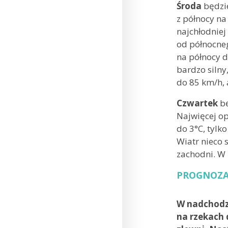
Środa
będzie
z północy n
najchłodniej
od północne
na północy d
bardzo silny
do 85 km/h,
Czwartek
bę
Najwięcej o
do 3°C, tylk
Wiatr nieco 
zachodni. W
PROGNOZA
W nadchodz
na rzekach