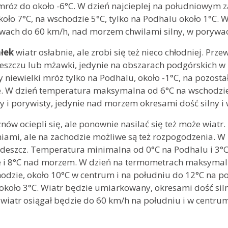
róz do około -6°C. W dzień najcieplej na południowym za
oło 7°C, na wschodzie 5°C, tylko na Podhalu około 1°C.
ywach do 60 km/h, nad morzem chwilami silny, w porywa
łek
wiatr osłabnie, ale zrobi się też nieco chłodniej. P
eszczu lub mżawki, jedynie na obszarach podgórskich w
y niewielki mróz tylko na Podhalu, około -1°C, na pozos
e. W dzień temperatura maksymalna od 6°C na wschodzie 
i porywisty, jedynie nad morzem okresami dość silny i
znów ociepli się, ale ponownie nasilać się też może wiat
niami, ale na zachodzie możliwe są też rozpogodzenia. W 
deszcz. Temperatura minimalna od 0°C na Podhalu i 3°
e i 8°C nad morzem. W dzień na termometrach maksymal
hodzie, około 10°C w centrum i na południu do 12°C na p
około 3°C. Wiatr będzie umiarkowany, okresami dość siln
iatr osiągał będzie do 60 km/h na południu i w centrum