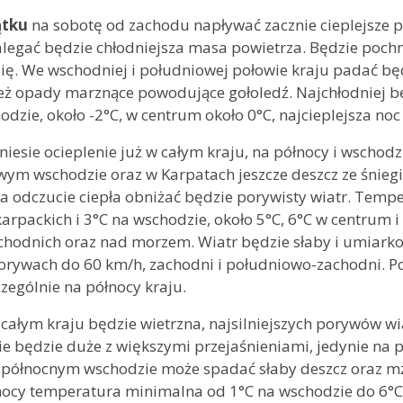
ątku
na sobotę od zachodu napływać zacznie cieplejsze po
alegać będzie chłodniejsza masa powietrza. Będzie poc
ię. We wschodniej i południowej połowie kraju padać będ
eż opady marznące powodujące gołoledź. Najchłodniej bę
odzie, około -2°C, w centrum około 0°C, najcieplejsza noc
iesie ocieplenie już w całym kraju, na północy i wschodz
ym wschodzie oraz w Karpatach jeszcze deszcz ze śniegie
a odczucie ciepła obniżać będzie porywisty wiatr. Tem
karpackich i 3°C na wschodzie, około 5°C, 6°C w centrum 
hodnich oraz nad morzem. Wiatr będzie słaby i umiarko
rywach do 60 km/h, zachodni i południowo-zachodni. Po
czególnie na północy kraju.
 całym kraju będzie wietrzna, najsilniejszych porywów 
e będzie duże z większymi przejaśnieniami, jedynie na
i północnym wschodzie może spadać słaby deszcz oraz m
ocy temperatura minimalna od 1°C na wschodzie do 6°C 