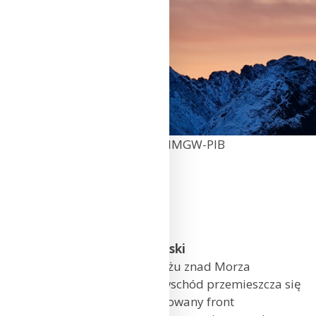
Tatry, Fot. Witold Kaszkin | IMGW-PIB
PIĄTEK (03.11)
Sytuacja baryczna dla Polski
Polska jest pod wpływem niżu znad Morza
Północnego. Z zachodu na wschód przemieszcza się
związany z tym niżem pofalowany front