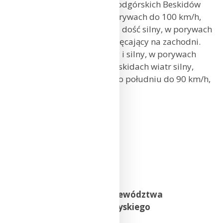
i południowy. W rejonach podgórskich Beskidów
wiatr dość silny i silny, w porywach do 100 km/h,
po południu umiarkowany i dość silny, w porywach
do 60 km/h, południowy skręcający na zachodni.
W Sudetach wiatr dość silny i silny, w porywach
do 60 km/h, zachodni. W Beskidach wiatr silny,
w porywach do 110 km/h, po południu do 90 km/h,
południowo-zachodni.
Wrocław: 12°C
Jelenia Góra: 9°C
Legnica: 10°C
Opole: 14°C
Katowice: 15°C
Częstochowa: 14°C
Prognoza pogody dla województwa
małopolskiego, świętokrzyskiego
i podkarpackiego