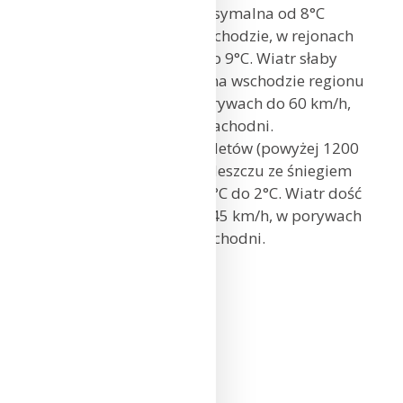
deszczu. Temperatura maksymalna od 8°C
na zachodzie do 13°C na wschodzie, w rejonach
podgórskich Beskidów około 9°C. Wiatr słaby
i umiarkowany, porywisty, na wschodzie regionu
miejscami dość silny i w porywach do 60 km/h,
południowy i południowo-zachodni.
W szczytowych partiach Sudetów (powyżej 1200
m n.p.m.) okresami opady deszczu ze śniegiem
i śniegu. Temperatura od 0°C do 2°C. Wiatr dość
silny i silny, od 30 km/h do 45 km/h, w porywach
do 75 km/h, południowo-zachodni.
Wrocław: 11°C
Jelenia Góra: 8°C
Legnica: 11°C
Opole: 11°C
Katowice: 9°C
Częstochowa: 10°C