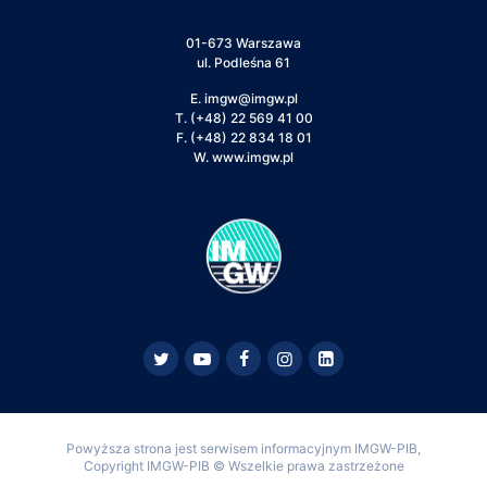
01-673 Warszawa
ul. Podleśna 61
E.
imgw@imgw.pl
T.
(+48) 22 569 41 00
F.
(+48) 22 834 18 01
W.
www.imgw.pl
Powyższa strona jest serwisem informacyjnym IMGW-PIB,
Copyright IMGW-PIB © Wszelkie prawa zastrzeżone