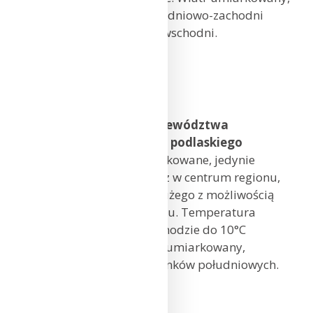
przejściowo porywisty, południowo-zachodni
skręcający na południowo-wschodni.
Gdańsk: 11°C
Koszalin: 10°C
Szczecin: 11°C
Prognoza pogody dla województwa
warmińsko-mazurskiego i podlaskiego
Zachmurzenie małe i umiarkowane, jedynie
początkowo na północy oraz w centrum regionu,
okresami wzrastające do dużego z możliwością
wystąpienia opadów deszczu. Temperatura
maksymalna od 8°C na zachodzie do 10°C
na wschodzie. Wiatr słaby i umiarkowany,
okresami porywisty, z kierunków południowych.
Olsztyn: 9°C
Suwałki: 9°C