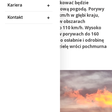
atmosferycznych, co skutkować będzie
Kariera
w piątek wietrzną i deszczową pogodą. Porywy
wiatru będą sięgać 65-70 km/h w głębi kraju,
Kontakt
a na południu, zwłaszcza w obszarach
podgórskich, miejscami do 110 km/h. Wysoko
w Tatrach wiatr powieje w porywach do 160
km/h. W sobotę wiatr nieco osłabnie i odrobinę
się wypogodzi, ale w niedzielę wróci pochmurna
i deszczowa pogoda.