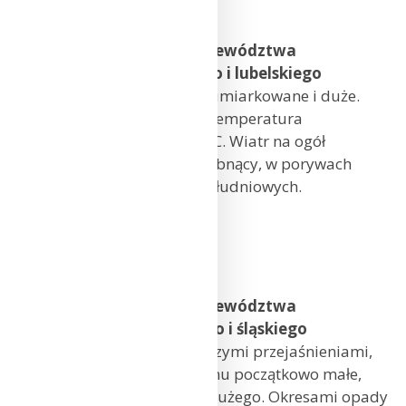
Bydgoszcz: 9°C
Prognoza pogody dla województwa
mazowieckiego, łódzkiego i lubelskiego
Zachmurzenie przeważnie umiarkowane i duże.
Okresami opady deszczu. Temperatura
maksymalna od 8°C do 11°C. Wiatr na ogół
umiarkowany, okresami słabnący, w porywach
do 55 km/h, z kierunków południowych.
Warszawa 11°C
Łódź 10°C
Lublin 11°C
Prognoza pogody dla województwa
dolnośląskiego, opolskiego i śląskiego
Zachmurzenie duże z większymi przejaśnieniami,
jedynie na wschodzie regionu początkowo małe,
stopniowo wzrastające do dużego. Okresami opady