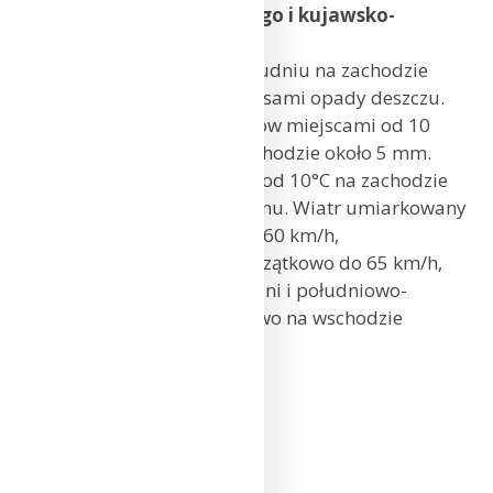
wielkopolskiego, lubuskiego i kujawsko-
pomorskiego
Zachmurzenie duże, po południu na zachodzie
większe przejaśnienia. Okresami opady deszczu.
Prognozowana suma opadów miejscami od 10
mm do 20 mm, tylko na zachodzie około 5 mm.
Temperatura maksymalna od 10°C na zachodzie
do 15°C na wschodzie regionu. Wiatr umiarkowany
i dość silny, w porywach do 60 km/h,
a na wschodzie regionu początkowo do 65 km/h,
stopniowo słabnący, zachodni i południowo-
zachodni, jedynie początkowo na wschodzie
południowo-wschodni.
Poznań: 12°C
Kalisz: 12°C
Gorzów Wlkp.: 11°C
Zielona Góra: 11°C