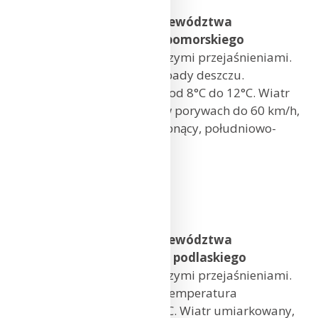
Prognoza pogody dla województwa
zachodniopomorskiego i pomorskiego
Zachmurzenie duże z większymi przejaśnieniami.
Od zachodu postępujące opady deszczu.
Temperatura maksymalna od 8°C do 12°C. Wiatr
umiarkowany i dość silny, w porywach do 60 km/h,
w ciągu dnia stopniowo słabnący, południowo-
wschodni i południowy.
Gdańsk: 9°C
Koszalin: 10°C
Szczecin: 12°C
Prognoza pogody dla województwa
warmińsko-mazurskiego i podlaskiego
Zachmurzenie duże z większymi przejaśnieniami.
Okresami opady deszczu. Temperatura
maksymalna od 8°C do 10°C. Wiatr umiarkowany,