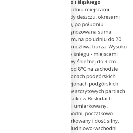
dolnośląskiego, opolskiego i śląskiego
Zachmurzenie duże, po południu miejscami
większe przejaśnienia. Opady deszczu, okresami
o natężeniu umiarkowanym, po południu
od zachodu zanikające. Prognozowana suma
opadów od 10 mm do 15 mm, na południu do 20
mm. Na wschodzie regionu możliwa burza. Wysoko
w Sudetach okresami opady śniegu - miejscami
przejściowy przyrost pokrywy śnieżnej do 3 cm.
Temperatura maksymalna od 8°C na zachodzie
do 16°C na wschodzie, w rejonach podgórskich
Sudetów od 6°C do 9°C, w rejonach podgórskich
Beskidów od 12°C do 14°C, w szczytowych partiach
Sudetów od -3°C do 0°C, wysoko w Beskidach
od 8°C do 10°C. Wiatr słaby i umiarkowany,
zachodni i południowo-zachodni, początkowo
na wschodzie regionu umiarkowany i dość silny,
w porywach do 65 km/h, południowo-wschodni