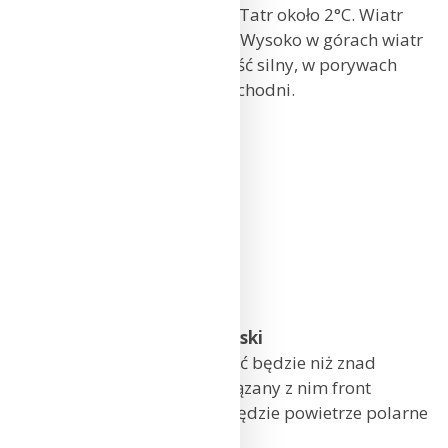
od 5°C do 7°C, na szczytach Tatr około 2°C. Wiatr
umiarkowany, południowy. Wysoko w górach wiatr
umiarkowany, okresami dość silny, w porywach
do 70 km/h, południowo-zachodni.
Kraków: 13°C
Kielce: 12°C
Rzeszów: 13°C
Zakopane: 9°C
NIEDZIELA (05.11)
Sytuacja baryczna dla Polski
Pogodę w Polsce kształtować będzie niż znad
Morza Północnego oraz związany z nim front
atmosferyczny. Napływać będzie powietrze polarne
morskie. Spadek ciśnienia.