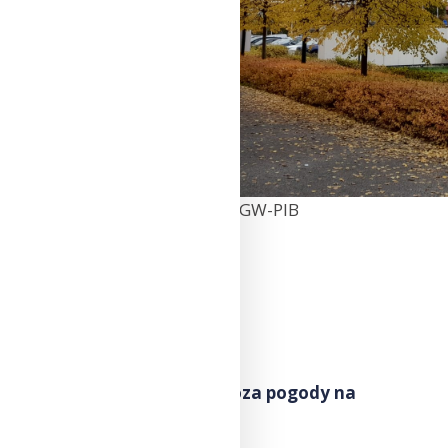
Fot. Jan Szymankiewicz | IMGW-PIB
Do pobrania
Synoptyczna prognoza pogody na
weekend 03-05.11.2023 r.