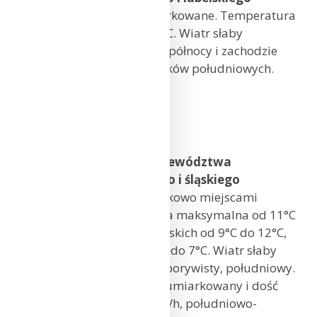
Zachmurzenie małe i umiarkowane. Temperatura
maksymalna od 9°C do 13°C. Wiatr słaby
i umiarkowany, lokalnie na północy i zachodzie
regionu porywisty, z kierunków południowych.
Warszawa: 11°C
Łódź: 11°C
Lublin: 11°C
Prognoza pogody dla województwa
dolnośląskiego, opolskiego i śląskiego
Zachmurzenie małe, początkowo miejscami
umiarkowane. Temperatura maksymalna od 11°C
do 13°C, w rejonach podgórskich od 9°C do 12°C,
wysoko w Beskidach od 5°C do 7°C. Wiatr słaby
i umiarkowany, miejscami porywisty, południowy.
Wysoko w Beskidach wiatr umiarkowany i dość
silny, w porywach do 70 km/h, południowo-