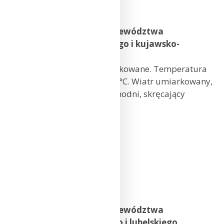
Białystok: 11°C
Prognoza pogody dla województwa
wielkopolskiego, lubuskiego i kujawsko-
pomorskiego
Zachmurzenie małe i umiarkowane. Temperatura
maksymalna od 10°C do 12°C. Wiatr umiarkowany,
porywisty, południowo-zachodni, skręcający
na południowo-wschodni.
Poznań: 12°C
Kalisz: 12°C
Gorzów Wlkp.: 12°C
Zielona Góra: 12°C
Toruń: 11°C
Bydgoszcz: 11°C
Prognoza pogody dla województwa
mazowieckiego, łódzkiego i lubelskiego