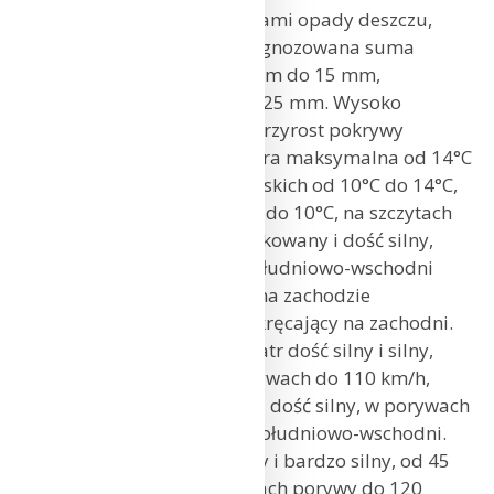
Zachmurzenie duże. Miejscami opady deszczu,
możliwa lokalna burza. Prognozowana suma
opadów miejscami od 10 mm do 15 mm,
na południu Małopolski do 25 mm. Wysoko
w Tatrach możliwy śnieg i przyrost pokrywy
śnieżnej o 5 cm. Temperatura maksymalna od 14°C
do 16°C, w rejonach podgórskich od 10°C do 14°C,
wysoko w Beskidach od 7°C do 10°C, na szczytach
Tatr około 4°C. Wiatr umiarkowany i dość silny,
w porywach do 60 km/h, południowo-wschodni
i południowy, po południu na zachodzie
umiarkowany, porywisty, skręcający na zachodni.
W rejonach podgórskich wiatr dość silny i silny,
35 km/h do 45 km/h, w porywach do 110 km/h,
po południu umiarkowany i dość silny, w porywach
do 80 km/h, południowy i południowo-wschodni.
Wysoko w górach wiatr silny i bardzo silny, od 45
km/h do 55 km/h, w Beskidach porywy do 120