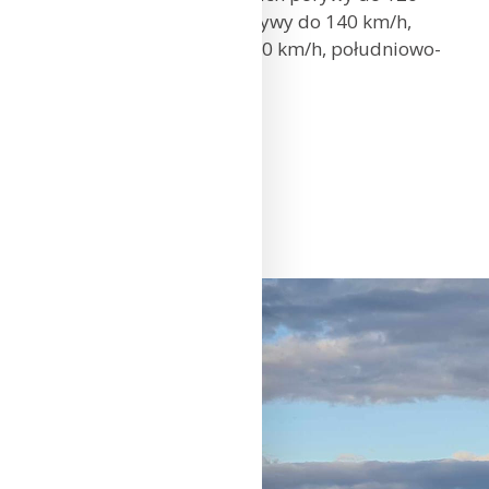
km/h, na szczytach Tatr porywy do 140 km/h,
po południu słabnące do 100 km/h, południowo-
zachodni.
Kraków: 14°C
Kielce: 14°C
Rzeszów: 16°C
Zakopane: 12°C