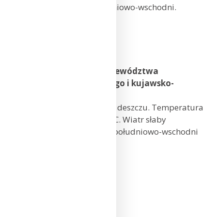
okresami porywisty, południowo-wschodni.
Olsztyn: 8°C
Suwałki: 9°C
Białystok: 9°C
Prognoza pogody dla województwa
wielkopolskiego, lubuskiego i kujawsko-
pomorskiego
Zachmurzenie duże. Opady deszczu. Temperatura
maksymalna od 9°C do 12°C. Wiatr słaby
i umiarkowany, porywisty, południowo-wschodni
i południowy.
Poznań: 10°C
Kalisz: 10°C
Gorzów Wlkp.: 11°C
Zielona Góra: 11°C
Toruń: 9°C