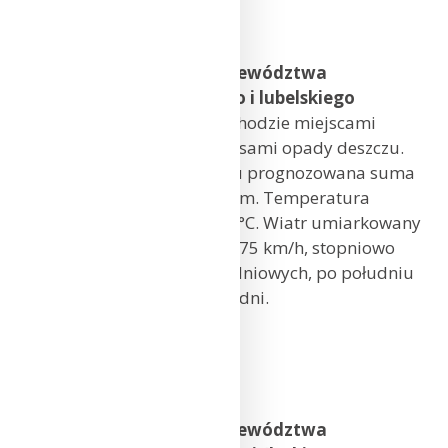
Toruń: 14°C
Bydgoszcz: 13°C
Prognoza pogody dla województwa
mazowieckiego, łódzkiego i lubelskiego
Zachmurzenie duże, na wschodzie miejscami
większe przejaśnienia. Okresami opady deszczu.
W zachodniej części regionu prognozowana suma
opadów od 10 mm do 15 mm. Temperatura
maksymalna od 12°C do 15°C. Wiatr umiarkowany
i dość silny, w porywach do 75 km/h, stopniowo
słabnący, z kierunków południowych, po południu
na zachodzie regionu zachodni.
Warszawa: 14°C
Łódź: 13°C
Lublin: 14°C
Prognoza pogody dla województwa