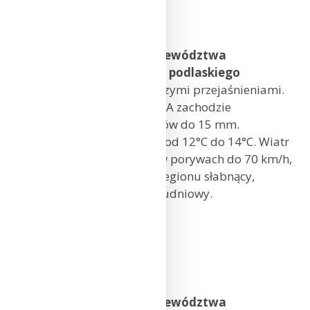
Koszalin: 11°C
Szczecin: 11°C
Prognoza pogody dla województwa
warmińsko-mazurskiego i podlaskiego
Zachmurzenie duże z większymi przejaśnieniami.
Okresami opady deszczu. NA zachodzie
prognozowana suma opadów do 15 mm.
Temperatura maksymalna od 12°C do 14°C. Wiatr
umiarkowany i dość silny, w porywach do 70 km/h,
po południu na zachodzie regionu słabnący,
południowo-wschodni i południowy.
Olsztyn: 13°C
Suwałki: 12°C
Białystok: 13°C
Prognoza pogody dla województwa