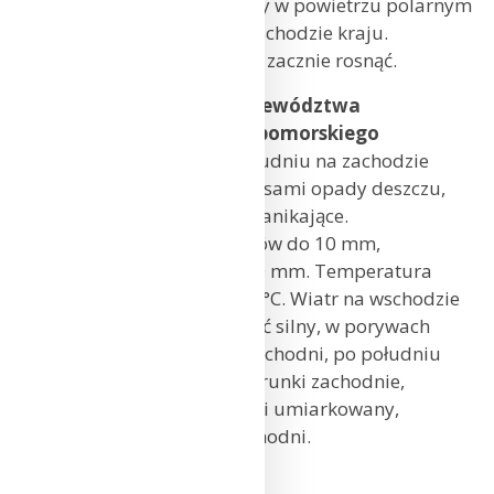
atmosferyczny. Pozostajemy w powietrzu polarnym
morskim, cieplejszym na wschodzie kraju.
Ciśnienie spada, wieczorem zacznie rosnąć.
Prognoza pogody dla województwa
zachodniopomorskiego i pomorskiego
Zachmurzenie duże, po południu na zachodzie
większe przejaśnienia. Okresami opady deszczu,
po południu na zachodzie zanikające.
Prognozowana suma opadów do 10 mm,
na wschodzie regionu do 20 mm. Temperatura
maksymalna od 10°C do 13°C. Wiatr na wschodzie
regionu umiarkowany i dość silny, w porywach
do 70 km/h, południowo-wschodni, po południu
słabnący i skręcający na kierunki zachodnie,
na zachodzie regionu słaby i umiarkowany,
zachodni i południowo-zachodni.
Gdańsk: 12°C