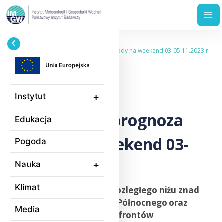
Przejdź
Ścieżka
Home
Wydarzenia
do
nawigacyjna
Synoptyczna prognoza pogody na weekend 03-05.11.2023 r.
treści
03.11.2023
Instytut
Synoptyczna prognoza
Edukacja
pogody na weekend 03-
Pogoda
05.11.2023 r.
Nauka
Klimat
Polska będzie w zasięgu rozległego niżu znad
Wysp Brytyjskich i Morza Północnego oraz
Media
związanego z nim układu frontów