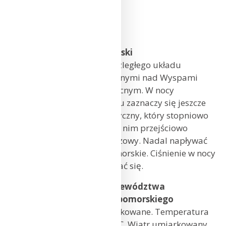
SOBOTA (04.11)
Sytuacja baryczna dla Polski
Polska będzie w zasięgu rozległego układu
niżowego z ośrodkami głównymi nad Wyspami
Brytyjskimi i Morzem Północnym. W nocy
we wschodniej połowie kraju zaznaczy się jeszcze
pofalowany front atmosferyczny, który stopniowo
odsunie się na wschód, a za nim przejściowo
rozbuduje się słaby klin wyżowy. Nadal napływać
będzie powietrze polarne morskie. Ciśnienie w nocy
będzie rosnąć, w dzień wahać się.
Prognoza pogody dla województwa
zachodniopomorskiego i pomorskiego
Zachmurzenie małe i umiarkowane. Temperatura
maksymalna od 9°C do 11°C. Wiatr umiarkowany,