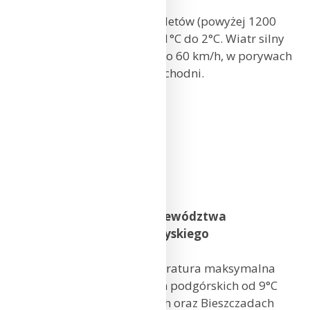
zachodni.
W szczytowych partiach Sudetów (powyżej 1200
m n.p.m.) temperatura od -1°C do 2°C. Wiatr silny
i bardzo silny, od 45 km/h do 60 km/h, w porywach
do 90 km/h, południowo-zachodni.
Wrocław: 12°C
Jelenia Góra: 12°C
Legnica: 13°C
Opole: 12°C
Katowice: 12°C
Częstochowa: 11°C
Prognoza pogody dla województwa
małopolskiego, świętokrzyskiego
i podkarpackiego
Zachmurzenie małe. Temperatura maksymalna
od 12°C do 14°C, w rejonach podgórskich od 9°C
do11°C, wysoko w Beskidach oraz Bieszczadach