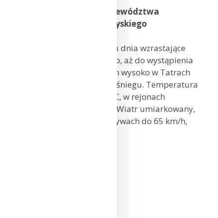
Prognoza pogody dla województwa
małopolskiego, świętokrzyskiego
i podkarpackiego
Zachmurzenie małe, w ciągu dnia wzrastające
do umiarkowanego i dużego, aż do wystąpienia
opadów deszczu; wieczorem wysoko w Tatrach
także deszczu ze śniegiem i śniegu. Temperatura
maksymalna od 9°C do 13°C, w rejonach
podgórskich od 8°C do 9°C. Wiatr umiarkowany,
miejscami dość silny, w porywach do 65 km/h,
z kierunków południowych.
Kraków: 10°C
Kielce: 9°C
Rzeszów: 11°C
Zakopane: 8°C